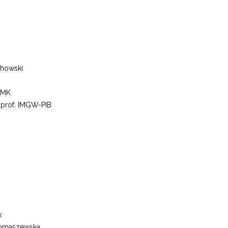
chowski
 UMK
 prof. IMGW-PIB
k
-Tomaszewska