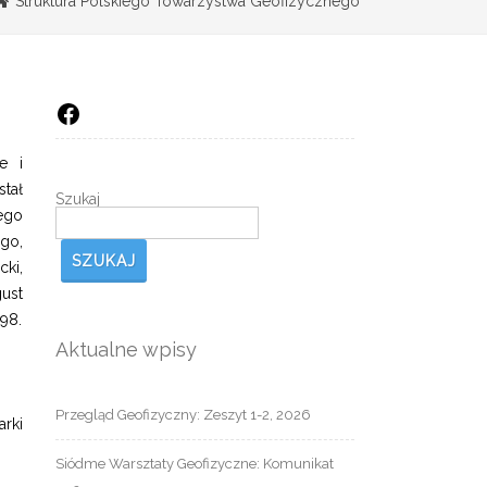
Struktura Polskiego Towarzystwa Geofizycznego
Facebook
e i
stał
Szukaj
ego
ago,
SZUKAJ
ki,
ust
98.
Aktualne wpisy
Przegląd Geofizyczny: Zeszyt 1-2, 2026
rki
Siódme Warsztaty Geofizyczne: Komunikat