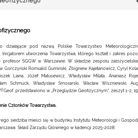
Geofizycznego
ofizycznego
wo działające pod nazwą Polskie Towarzystwo Meteorologiczn
. Inicjatorem utworzenia Towarzystwa, którego kształt i zakres pozo
 – profesor SGGW w Warszawie. W składzie zespołu założycielski
sław Gorczyński Romuald Gumiński, Zbigniew Kajetanowicz, Cyryl Kol
ciszek Liana, Józef Matusewicz, Władysław Milata, Ananiasz Rojec
dam Schmuck, Władysław Smosarski, Wacław Wiszniewski, Aug
 PTGeof. przedstawiono w „Przeglądzie Geofizycznym”, zeszyt 1-2, 19
enie Członków Towarzystwa.
o siedziba mieści się w budynku Instytutu Meteorologii i Gospoda
arszawa. Skład Zarządu Głównego w kadencji 2025-2028: