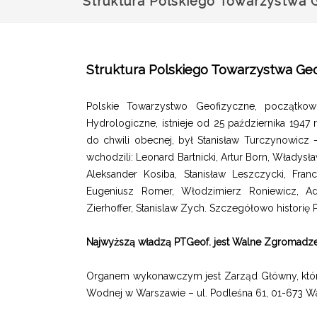
Struktura Polskiego Towarzystwa 
Struktura Polskiego Towarzystwa Ge
Polskie Towarzystwo Geofizyczne, początko
Hydrologiczne, istnieje od 25 października 1947 r
do chwili obecnej, był Stanisław Turczynowicz
wchodzili: Leonard Bartnicki, Artur Born, Włady
Aleksander Kosiba, Stanisław Leszczycki, Fran
Eugeniusz Romer, Włodzimierz Roniewicz, A
Zierhoffer, Stanislaw Zych. Szczegółowo historię
Najwyższą władzą PTGeof. jest Walne Zgromadz
Organem wykonawczym jest Zarząd Główny, któreg
Wodnej w Warszawie – ul. Podleśna 61, 01-673 W