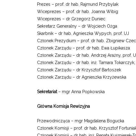
Prezes – prof. dr hab. Rajmund Przybylak
Wiceprezes – prof. dr hab. Joanna Wibig
Wiceprezes – dr Grzegorz Duniec
Sekretarz Generalny – dr Wojciech Ożga
Skarbnik – dr hab. Agnieszka Wypych, prof. UJ
Członek Prezydium – prof. dr hab. Zbigniew Cze
Członek Zarządu – prof. dr hab. Ewa Łupikasza
Członek Zarządu – dr hab. Andrzej Araźny, prof.
Członek Zarządu – dr hab. inż. Tamara Tokarczyk,
Członek Zarządu – dr Krzysztof Bartoszek
Członek Zarządu – dr Agnieszka Krzyżewska
Sekretariat
– mgr Anna Popkowska
Główna Komisja Rewizyjna
Przewodnicząca – mgr Magdalena Bogucka
Członek Komisji – prof. dr hab. Krzysztof Fortunia
Członek Komisji – dr hab. inż. Renata Kuśmierek