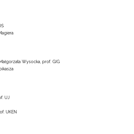
UŚ
Magiera
 Małgorzata Wysocka, prof. GIG
pikasza
f. UJ
rof. UKEN