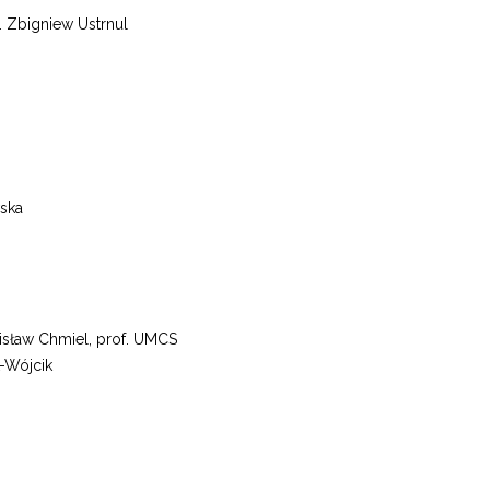
. Zbigniew Ustrnul
ska
isław Chmiel, prof. UMCS
k-Wójcik