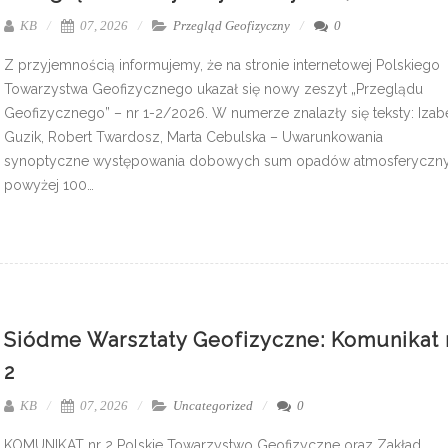
KB
07, 2026
Przegląd Geofizyczny
0
Z przyjemnością informujemy, że na stronie internetowej Polskiego
Towarzystwa Geofizycznego ukazał się nowy zeszyt „Przeglądu
Geofizycznego” – nr 1-2/2026. W numerze znalazły się teksty: Izab
Guzik, Robert Twardosz, Marta Cebulska – Uwarunkowania
synoptyczne występowania dobowych sum opadów atmosferyczn
powyżej 100…
Siódme Warsztaty Geofizyczne: Komunikat 
2
KB
07, 2026
Uncategorized
0
KOMUNIKAT nr 2 Polskie Towarzystwo Geofizyczne oraz Zakład