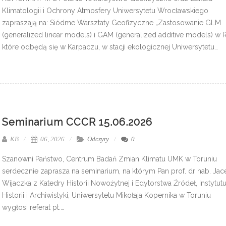
Klimatologii i Ochrony Atmosfery Uniwersytetu Wrocławskiego
zapraszają na: Siódme Warsztaty Geofizyczne „Zastosowanie GLM
(generalized linear models) i GAM (generalized additive models) w 
które odbędą się w Karpaczu, w stacji ekologicznej Uniwersytetu…
Seminarium CCCR 15.06.2026
KB
06, 2026
Odczyty
0
Szanowni Państwo, Centrum Badań Zmian Klimatu UMK w Toruniu
serdecznie zaprasza na seminarium, na którym Pan prof. dr hab. Jac
Wijaczka z Katedry Historii Nowożytnej i Edytorstwa Źródeł, Instytut
Historii i Archiwistyki, Uniwersytetu Mikołaja Kopernika w Toruniu
wygłosi referat pt.…