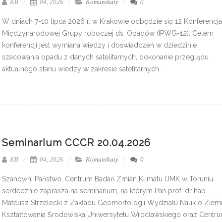
KB
04, 2026
Komunikaty
0
W dniach 7-10 lipca 2026 r. w Krakowie odbędzie się 12 Konferencja
Międzynarodowej Grupy roboczej ds. Opadów (IPWG-12). Celem
konferencji jest wymiana wiedzy i doświadczeń w dziedzinie
szacowania opadu z danych satelitarnych, dokonanie przeglądu
aktualnego stanu wiedzy w zakresie satelitarnych…
Seminarium CCCR 20.04.2026
KB
04, 2026
Komunikaty
0
Szanowni Państwo, Centrum Badań Zmian Klimatu UMK w Toruniu
serdecznie zaprasza na seminarium, na którym Pan prof. dr hab.
Mateusz Strzelecki z Zakładu Geomorfologii Wydziału Nauk o Ziemi
Kształtowania Środowiska Uniwersytetu Wrocławskiego oraz Centr