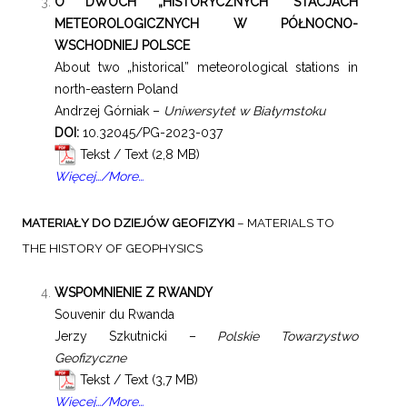
O DWÓCH „HISTORYCZNYCH” STACJACH
METEOROLOGICZNYCH W PÓŁNOCNO-
WSCHODNIEJ POLSCE
About two „historical” meteorological stations in
north-eastern Poland
Andrzej Górniak –
Uniwersytet w Białymstoku
DOI:
10.32045/PG-2023-037
Tekst / Text
Więcej…/More…
MATERIAŁY DO DZIEJÓW GEOFIZYKI
– MATERIALS TO
THE HISTORY OF GEOPHYSICS
WSPOMNIENIE Z RWANDY
Souvenir du Rwanda
Jerzy Szkutnicki –
Polskie Towarzystwo
Geofizyczne
Tekst / Text
Więcej…/More…