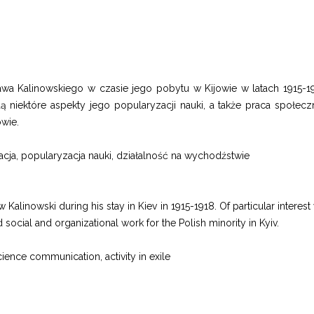
awa Kalinowskiego w czasie jego pobytu w Kijowie w latach 1915-1
iektóre aspekty jego popularyzacji nauki, a także praca społeczn
owie.
kacja, popularyzacja nauki, działalność na wychodźstwie
 Kalinowski during his stay in Kiev in 1915-1918. Of particular interest 
social and organizational work for the Polish minority in Kyiv.
science communication, activity in exile