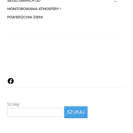
navigation
SATELITARNYCH DO
→
MONITOROWANIA ATMOSFERY I
POWIERZCHNI ZIEMI
Facebook
Szukaj
SZUKAJ