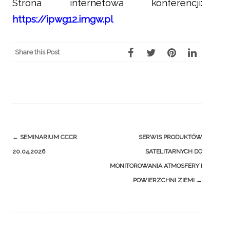
Strona internetowa konferencji:
https://ipwg12.imgw.pl
Share this Post
Post
←
SEMINARIUM CCCR
SERWIS PRODUKTÓW
navigation
20.04.2026
SATELITARNYCH DO
MONITOROWANIA ATMOSFERY I
POWIERZCHNI ZIEMI
→