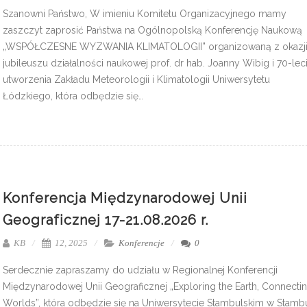
Szanowni Państwo, W imieniu Komitetu Organizacyjnego mamy
zaszczyt zaprosić Państwa na Ogólnopolską Konferencję Naukową
„WSPÓŁCZESNE WYZWANIA KLIMATOLOGII” organizowaną z okazj
jubileuszu działalności naukowej prof. dr hab. Joanny Wibig i 70-lec
utworzenia Zakładu Meteorologii i Klimatologii Uniwersytetu
Łódzkiego, która odbędzie się…
Konferencja Międzynarodowej Unii
Geograficznej 17-21.08.2026 r.
KB
12, 2025
Konferencje
0
Serdecznie zapraszamy do udziału w Regionalnej Konferencji
Międzynarodowej Unii Geograficznej „Exploring the Earth, Connecti
Worlds”, która odbędzie się na Uniwersytecie Stambulskim w Stamb