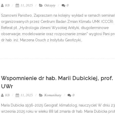
KB
11, 2025
Odczyty
0
Szanowni Państwo, Zapraszam na kolejny wykład w ramach seminar
organizowanych przez Centrum Badań Zmian Klimatu UMK (CCCR).
Referat pt. „Hydrologia zlewni Wysokiej Arktyki, długoterminowe
obserwacje, modelowanie oraz rozpoznanie zmian” wygłosi Pani pro
dr hab. inż. Marzena Osuch z Instytutu Geofizyki…
Wspomnienie dr hab. Marii Dubickiej, prof.
UWr
KB
11, 2025
Komunikaty
0
Maria Dubicka 1936-2025 Geograf, klimatolog, nauczyciel W dniu 23
września 2025 roku w wieku 88 lat zmarła dr hab. Maria Dubicka prof